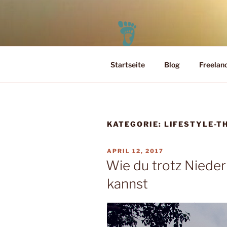
Zum
Inhalt
springen
Startseite
Blog
Freelan
PELEO
Leben für Heute und Morgen
KATEGORIE:
LIFESTYLE-T
VERÖFFENTLICHT
APRIL 12, 2017
AM
Wie du trotz Niede
kannst