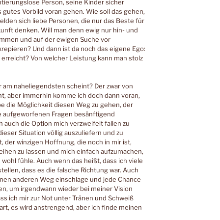
tierungslose Person, seine Kinder sicher
 gutes Vorbild voran gehen. Wie soll das gehen,
en sich liebe Personen, die nur das Beste für
nft denken. Will man denn ewig nur hin- und
kommen und auf der ewigen Suche vor
krepieren? Und dann ist da noch das eigene Ego:
 erreicht? Von welcher Leistung kann man stolz
r am naheliegendsten scheint? Der zwar von
t, aber immerhin komme ich doch dann voran,
be die Möglichkeit diesen Weg zu gehen, der
 die aufgeworfenen Fragen besänftigend
 auch die Option mich verzweifelt fallen zu
ieser Situation völlig auszuliefern und zu
, der winzigen Hoffnung, die noch in mir ist,
ihen zu lassen und mich einfach aufzumachen,
wohl fühle. Auch wenn das heißt, dass ich viele
ellen, dass es die falsche Richtung war. Auch
 einen anderen Weg einschlage und jede Chance
, um irgendwann wieder bei meiner Vision
s ich mir zur Not unter Tränen und Schweiß
rt, es wird anstrengend, aber ich finde meinen