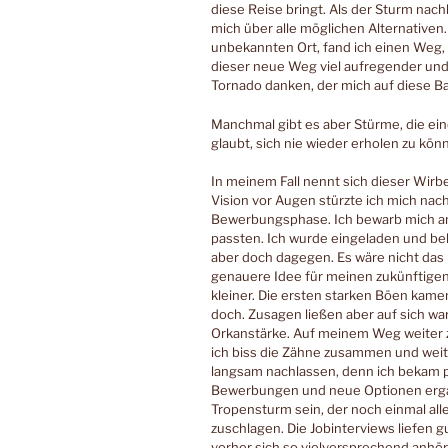
diese Reise bringt. Als der Sturm nachl
mich über alle möglichen Alternative
unbekannten Ort, fand ich einen Weg, 
dieser neue Weg viel aufregender und b
Tornado danken, der mich auf diese Ba
Manchmal gibt es aber Stürme, die ei
glaubt, sich nie wieder erholen zu kön
In meinem Fall nennt sich dieser Wirb
Vision vor Augen stürzte ich mich nac
Bewerbungsphase. Ich bewarb mich anfa
passten. Ich wurde eingeladen und be
aber doch dagegen. Es wäre nicht das 
genauere Idee für meinen zukünftigen
kleiner. Die ersten starken Böen kamen
doch. Zusagen ließen aber auf sich wa
Orkanstärke. Auf meinem Weg weiter z
ich biss die Zähne zusammen und weite
langsam nachlassen, denn ich bekam 
Bewerbungen und neue Optionen ergab
Tropensturm sein, der noch einmal alle
zuschlagen. Die Jobinterviews liefen gut
vorher sich so vielversprechend anhö