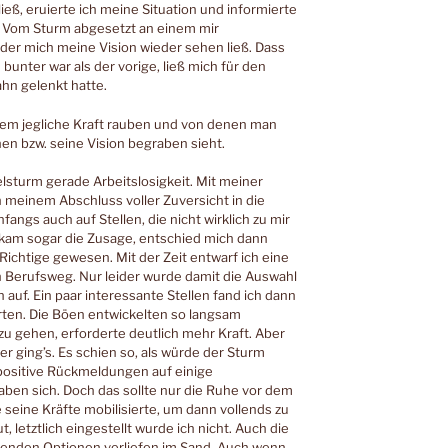
ieß, eruierte ich meine Situation und informierte
n. Vom Sturm abgesetzt an einem mir
der mich meine Vision wieder sehen ließ. Dass
unter war als der vorige, ließ mich für den
hn gelenkt hatte.
nem jegliche Kraft rauben und von denen man
nen bzw. seine Vision begraben sieht.
elsturm gerade Arbeitslosigkeit. Mit meiner
h meinem Abschluss voller Zuversicht in die
ngs auch auf Stellen, die nicht wirklich zu mir
kam sogar die Zusage, entschied mich dann
Richtige gewesen. Mit der Zeit entwarf ich eine
 Berufsweg. Nur leider wurde damit die Auswahl
 auf. Ein paar interessante Stellen fand ich dann
rten. Die Böen entwickelten so langsam
u gehen, erforderte deutlich mehr Kraft. Aber
r ging’s. Es schien so, als würde der Sturm
positive Rückmeldungen auf einige
en sich. Doch das sollte nur die Ruhe vor dem
 seine Kräfte mobilisierte, um dann vollends zu
, letztlich eingestellt wurde ich nicht. Auch die
renden Optionen verliefen im Sand. Auch wenn