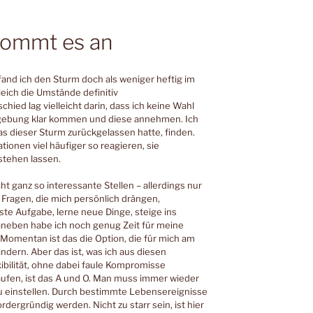
kommt es an
and ich den Sturm doch als weniger heftig im
leich die Umstände definitiv
ied lag vielleicht darin, dass ich keine Wahl
mgebung klar kommen und diese annehmen. Ich
s dieser Sturm zurückgelassen hatte, finden.
uationen viel häufiger so reagieren, sie
stehen lassen.
ht ganz so interessante Stellen – allerdings nur
 Fragen, die mich persönlich drängen,
este Aufgabe, lerne neue Dinge, steige ins
aneben habe ich noch genug Zeit für meine
Momentan ist das die Option, die für mich am
ändern. Aber das ist, was ich aus diesen
ilität, ohne dabei faule Kompromisse
ufen, ist das A und O. Man muss immer wieder
u einstellen. Durch bestimmte Lebensereignisse
dergründig werden. Nicht zu starr sein, ist hier