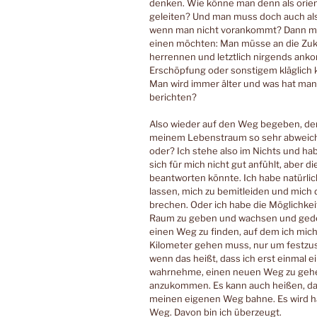
denken. Wie könne man denn als orien
geleiten? Und man muss doch auch als
wenn man nicht vorankommt? Dann meld
einen möchten: Man müsse an die Zuku
herrennen und letztlich nirgends an
Erschöpfung oder sonstigem kläglich 
Man wird immer älter und was hat man
berichten?
Also wieder auf den Weg begeben, de
meinem Lebenstraum so sehr abweich
oder? Ich stehe also im Nichts und ha
sich für mich nicht gut anfühlt, aber
beantworten könnte. Ich habe natürlich
lassen, mich zu bemitleiden und mich d
brechen. Oder ich habe die Möglichkeit
Raum zu geben und wachsen und gede
einen Weg zu finden, auf dem ich mich 
Kilometer gehen muss, nur um festzust
wenn das heißt, dass ich erst einmal
wahrnehme, einen neuen Weg zu gehen
anzukommen. Es kann auch heißen, das
meinen eigenen Weg bahne. Es wird ha
Weg. Davon bin ich überzeugt.