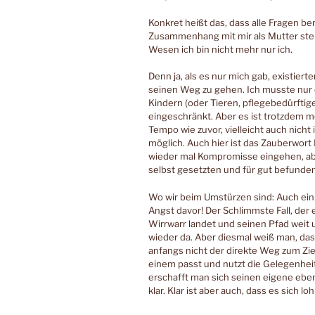
Konkret heißt das, dass alle Fragen ber
Zusammenhang mit mir als Mutter steh
Wesen ich bin nicht mehr nur ich.
Denn ja, als es nur mich gab, existiert
seinen Weg zu gehen. Ich musste nur etw
Kindern (oder Tieren, pflegebedürftig
eingeschränkt. Aber es ist trotzdem mö
Tempo wie zuvor, vielleicht auch nicht
möglich. Auch hier ist das Zauberwort F
wieder mal Kompromisse eingehen, aber
selbst gesetzten und für gut befunde
Wo wir beim Umstürzen sind: Auch ei
Angst davor! Der Schlimmste Fall, der 
Wirrwarr landet und seinen Pfad weit u
wieder da. Aber diesmal weiß man, da
anfangs nicht der direkte Weg zum Ziel
einem passt und nutzt die Gelegenheit
erschafft man sich seinen eigene eben s
klar. Klar ist aber auch, dass es sich loh