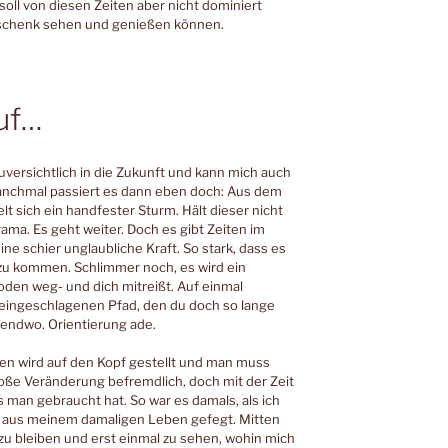
oll von diesen Zeiten aber nicht dominiert
eschenk sehen und genießen können.
auf…
uversichtlich in die Zukunft und kann mich auch
nchmal passiert es dann eben doch: Aus dem
lt sich ein handfester Sturm. Hält dieser nicht
Drama. Es geht weiter. Doch es gibt Zeiten im
ine schier unglaubliche Kraft. So stark, dass es
 zu kommen. Schlimmer noch, es wird ein
oden weg- und dich mitreißt. Auf einmal
 eingeschlagenen Pfad, den du doch so lange
rgendwo. Orientierung ade.
en wird auf den Kopf gestellt und man muss
große Veränderung befremdlich, doch mit der Zeit
 man gebraucht hat. So war es damals, als ich
 aus meinem damaligen Leben gefegt. Mitten
 zu bleiben und erst einmal zu sehen, wohin mich