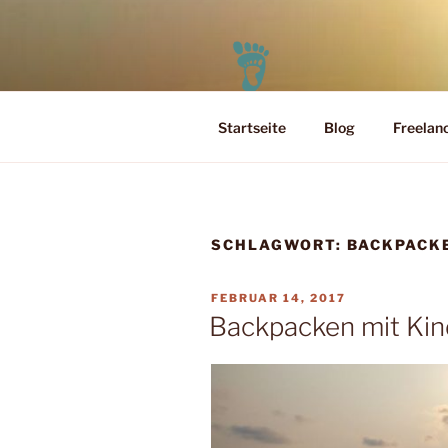
Zum
Inhalt
springen
Startseite
Blog
Freelan
PELEO
Leben für Heute und Morgen
SCHLAGWORT:
BACKPACK
VERÖFFENTLICHT
FEBRUAR 14, 2017
AM
Backpacken mit Kin