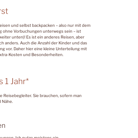
rst
reisen und selbst backpacken – also nur mit dem
 ohne Vorbuchungen unterwegs sein – ist
ter unten)! Es ist ein anderes Reisen, aber
ch anders. Auch die Anzahl der Kinder und das
ng vor. Daher hier eine kleine Unterteilung mit
xtra-Kosten und Besonderheiten.
 1 Jahr*
e Reisebegleiter. Sie brauchen, sofern man
nd Nähe.
en
nkungen. Ich nutze meistens ein