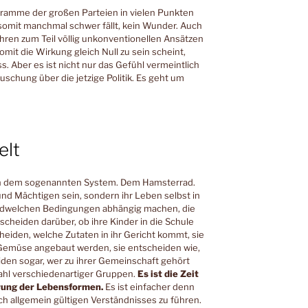
gramme der großen Parteien in vielen Punkten
omit manchmal schwer fällt, kein Wunder. Auch
 ihren zum Teil völlig unkonventionellen Ansätzen
mit die Wirkung gleich Null zu sein scheint,
s. Aber es ist nicht nur das Gefühl vermeintlich
schung über die jetzige Politik. Es geht um
elt
h dem sogenannten System. Dem Hamsterrad.
 und Mächtigen sein, sondern ihr Leben selbst in
endwelchen Bedingungen abhängig machen, die
tscheiden darüber, ob ihre Kinder in die Schule
eiden, welche Zutaten in ihr Gericht kommt, sie
r Gemüse angebaut werden, sie entscheiden wie,
iden sogar, wer zu ihrer Gemeinschaft gehört
lzahl verschiedenartiger Gruppen.
Es ist die Zeit
erung der Lebensformen.
Es ist einfacher denn
ich allgemein gültigen Verständnisses zu führen.