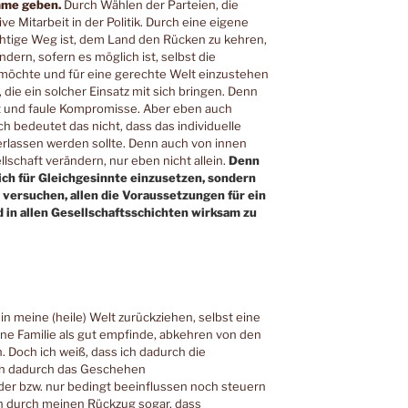
mme geben.
Durch Wählen der Parteien, die
 Mitarbeit in der Politik. Durch eine eigene
 richtige Weg ist, dem Land den Rücken zu kehren,
ndern, sofern es möglich ist, selbst die
h möchte und für eine gerechte Welt einzustehen
 die ein solcher Einsatz mit sich bringen. Denn
ht und faule Kompromisse. Aber eben auch
h bedeutet das nicht, dass das individuelle
rlassen werden sollte. Denn auch von innen
llschaft verändern, nur eben nicht allein.
Denn
lich für Gleichgesinnte einzusetzen, sondern
 versuchen, allen die Voraussetzungen für ein
 in allen Gesellschaftsschichten wirksam zu
 meine (heile) Welt zurückziehen, selbst eine
eine Familie als gut empfinde, abkehren von den
Doch ich weiß, dass ich dadurch die
ch dadurch das Geschehen
der bzw. nur bedingt beeinflussen noch steuern
ch durch meinen Rückzug sogar, dass