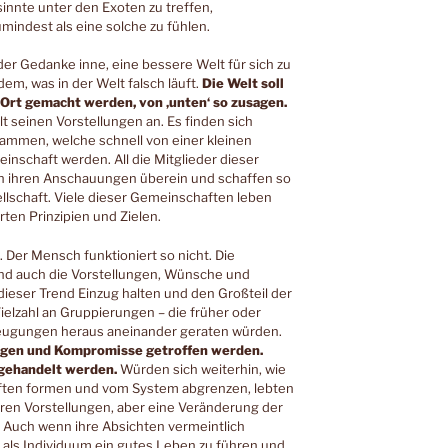
sinnte unter den Exoten zu treffen,
mindest als eine solche zu fühlen.
er Gedanke inne, eine bessere Welt für sich zu
dem, was in der Welt falsch läuft.
Die Welt soll
Ort gemacht werden, von ‚unten‘ so zusagen.
 seinen Vorstellungen an. Es finden sich
ammen, welche schnell von einer kleinen
nschaft werden. All die Mitglieder dieser
n ihren Anschauungen überein und schaffen so
llschaft. Viele dieser Gemeinschaften leben
ten Prinzipien und Zielen.
 Der Mensch funktioniert so nicht. Die
sind auch die Vorstellungen, Wünsche und
ieser Trend Einzug halten und den Großteil der
ielzahl an Gruppierungen – die früher oder
zeugungen heraus aneinander geraten würden.
ngen und Kompromisse getroffen werden.
 gehandelt werden.
Würden sich weiterhin, wie
ften formen und vom System abgrenzen, lebten
 ihren Vorstellungen, aber eine Veränderung der
 Auch wenn ihre Absichten vermeintlich
, als Individuum ein gutes Leben zu führen und