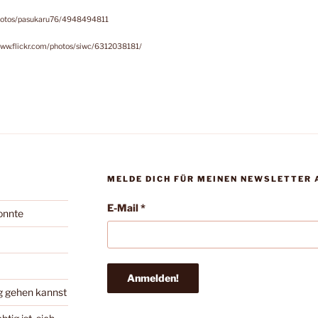
m/photos/pasukaru76/4948494811
://www.flickr.com/photos/siwc/6312038181/
MELDE DICH FÜR MEINEN NEWSLETTER 
E-Mail
*
konnte
g gehen kannst