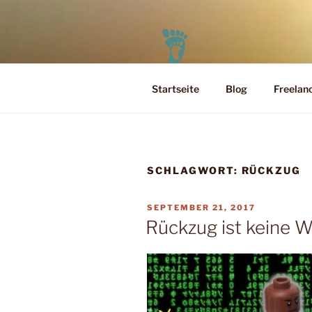
Zum
Inhalt
springen
Startseite
Blog
Freelan
PELEO
Leben für Heute und Morgen
SCHLAGWORT:
RÜCKZUG
VERÖFFENTLICHT
SEPTEMBER 21, 2017
AM
Rückzug ist keine W