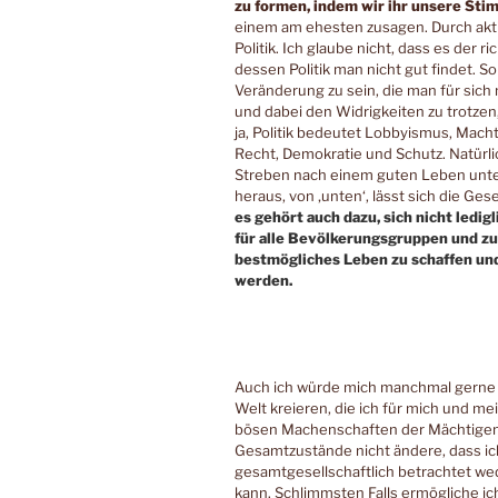
zu formen, indem wir ihr unsere Sti
einem am ehesten zusagen. Durch aktive
Politik. Ich glaube nicht, dass es der
dessen Politik man nicht gut findet. So
Veränderung zu sein, die man für sic
und dabei den Widrigkeiten zu trotzen,
ja, Politik bedeutet Lobbyismus, Mac
Recht, Demokratie und Schutz. Natürlic
Streben nach einem guten Leben unte
heraus, von ‚unten‘, lässt sich die Gese
es gehört auch dazu, sich nicht ledig
für alle Bevölkerungsgruppen und zu
bestmögliches Leben zu schaffen und
werden.
Auch ich würde mich manchmal gerne in
Welt kreieren, die ich für mich und m
bösen Machenschaften der Mächtigen. 
Gesamtzustände nicht ändere, dass i
gesamtgesellschaftlich betrachtet we
kann. Schlimmsten Falls ermögliche i