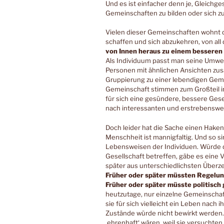
Und es ist einfacher denn je, Gleichge
Gemeinschaften zu bilden oder sich zu
Vielen dieser Gemeinschaften wohnt d
schaffen und sich abzukehren, von all 
von Innen heraus zu einem besseren 
Als Individuum passt man seine Umwelt
Personen mit ähnlichen Ansichten zus
Gruppierung zu einer lebendigen Gemei
Gemeinschaft stimmen zum Großteil i
für sich eine gesündere, bessere Gese
nach interessanten und erstrebenswer
Doch leider hat die Sache einen Haken.
Menschheit ist mannigfaltig. Und so 
Lebensweisen der Individuen. Würde d
Gesellschaft betreffen, gäbe es eine V
später aus unterschiedlichsten Über
Früher oder später müssten Regelu
Früher oder später müsste politisch
heutzutage, nur einzelne Gemeinscha
sie für sich vielleicht ein Leben nach
Zustände würde nicht bewirkt werden.
‚ehrenhaft‘ wären, weil sie versuchten