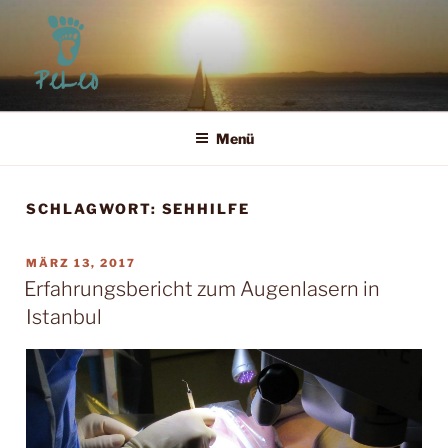
Zum
Inhalt
springen
PELEO
Leben für Heute und Morgen
Menü
SCHLAGWORT:
SEHHILFE
VERÖFFENTLICHT
MÄRZ 13, 2017
AM
Erfahrungsbericht zum Augenlasern in
Istanbul