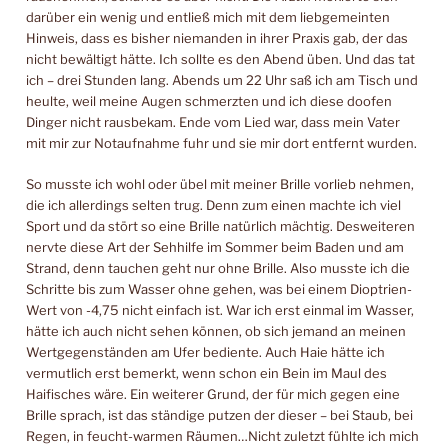
darüber ein wenig und entließ mich mit dem liebgemeinten
Hinweis, dass es bisher niemanden in ihrer Praxis gab, der das
nicht bewältigt hätte. Ich sollte es den Abend üben. Und das tat
ich – drei Stunden lang. Abends um 22 Uhr saß ich am Tisch und
heulte, weil meine Augen schmerzten und ich diese doofen
Dinger nicht rausbekam. Ende vom Lied war, dass mein Vater
mit mir zur Notaufnahme fuhr und sie mir dort entfernt wurden.
So musste ich wohl oder übel mit meiner Brille vorlieb nehmen,
die ich allerdings selten trug. Denn zum einen machte ich viel
Sport und da stört so eine Brille natürlich mächtig. Desweiteren
nervte diese Art der Sehhilfe im Sommer beim Baden und am
Strand, denn tauchen geht nur ohne Brille. Also musste ich die
Schritte bis zum Wasser ohne gehen, was bei einem Dioptrien-
Wert von -4,75 nicht einfach ist. War ich erst einmal im Wasser,
hätte ich auch nicht sehen können, ob sich jemand an meinen
Wertgegenständen am Ufer bediente. Auch Haie hätte ich
vermutlich erst bemerkt, wenn schon ein Bein im Maul des
Haifisches wäre. Ein weiterer Grund, der für mich gegen eine
Brille sprach, ist das ständige putzen der dieser – bei Staub, bei
Regen, in feucht-warmen Räumen…Nicht zuletzt fühlte ich mich