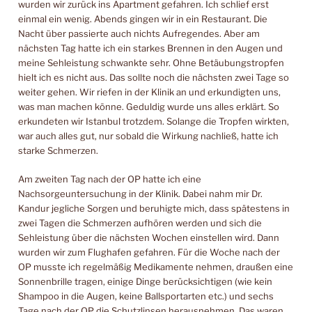
wurden wir zurück ins Apartment gefahren. Ich schlief erst
einmal ein wenig. Abends gingen wir in ein Restaurant. Die
Nacht über passierte auch nichts Aufregendes. Aber am
nächsten Tag hatte ich ein starkes Brennen in den Augen und
meine Sehleistung schwankte sehr. Ohne Betäubungstropfen
hielt ich es nicht aus. Das sollte noch die nächsten zwei Tage so
weiter gehen. Wir riefen in der Klinik an und erkundigten uns,
was man machen könne. Geduldig wurde uns alles erklärt. So
erkundeten wir Istanbul trotzdem. Solange die Tropfen wirkten,
war auch alles gut, nur sobald die Wirkung nachließ, hatte ich
starke Schmerzen.
Am zweiten Tag nach der OP hatte ich eine
Nachsorgeuntersuchung in der Klinik. Dabei nahm mir Dr.
Kandur jegliche Sorgen und beruhigte mich, dass spätestens in
zwei Tagen die Schmerzen aufhören werden und sich die
Sehleistung über die nächsten Wochen einstellen wird. Dann
wurden wir zum Flughafen gefahren. Für die Woche nach der
OP musste ich regelmäßig Medikamente nehmen, draußen eine
Sonnenbrille tragen, einige Dinge berücksichtigen (wie kein
Shampoo in die Augen, keine Ballsportarten etc.) und sechs
Tage nach der OP die Schutzlinsen herausnehmen. Das waren