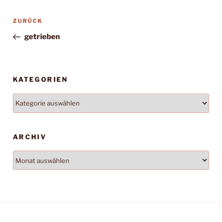
Beitragsnavigation
Vorheriger
ZURÜCK
Beitrag
getrieben
KATEGORIEN
Kategorien
ARCHIV
Archiv