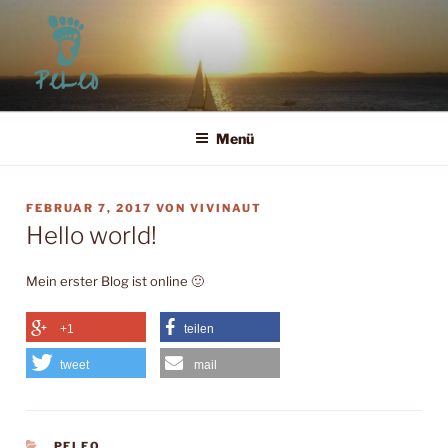
Zum
Inhalt
springen
PELEO
Leben für Heute und Morgen
Menü
VERÖFFENTLICHT
FEBRUAR 7, 2017
VON
VIVINAUT
AM
Hello world!
Mein erster Blog ist online 🙂
+1
teilen
tweet
mail
KATEGORIEN
PELEO