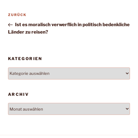
Beitragsnavigation
Vorheriger
ZURÜCK
Beitrag
Ist es moralisch verwerflich in politisch bedenkliche
Länder zu reisen?
KATEGORIEN
Kategorien
ARCHIV
Archiv